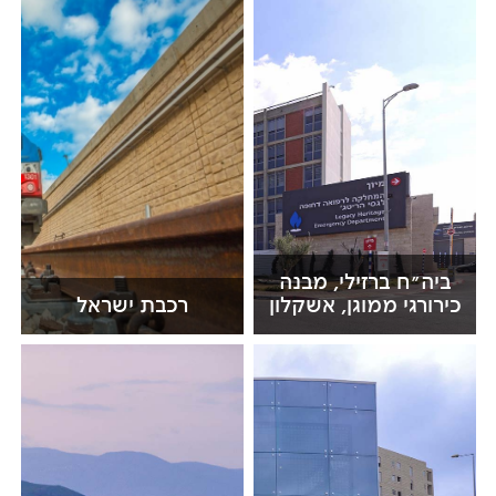
ביה"ח ברזילי, מבנה
כירורגי ממוגן, אשקלון
רכבת ישראל