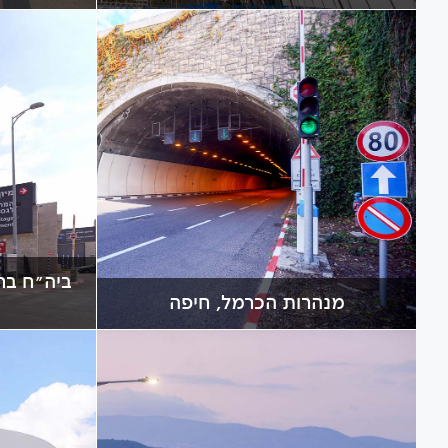
ביה"ח ברז
מנהרות הכרמל, חיפה