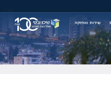
דלג
לתו
המר
שירות ואחזקה