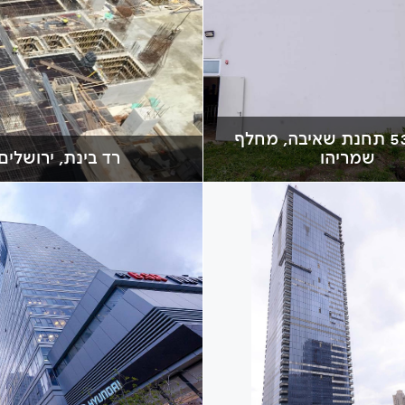
כביש 531 תחנת שאיבה, מחלף
שמריהו
רד בינת, ירושלים