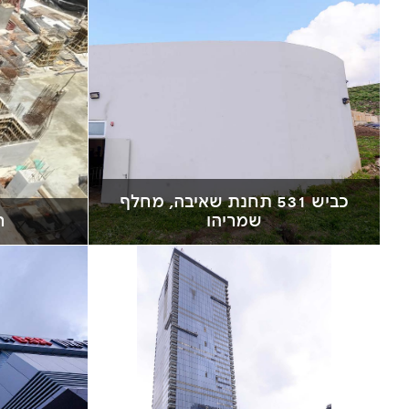
כביש 531 תחנת שאיבה, מחלף
שמריהו
ר