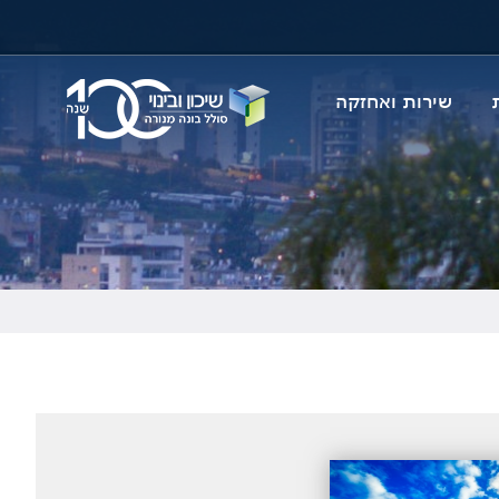
דלג
לתו
המר
שירות ואחזקה