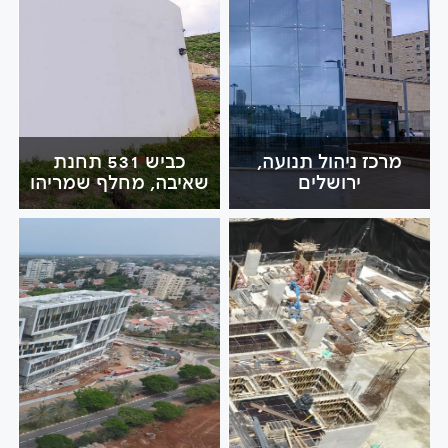
מרכז ניהול תנועה,
כביש 531 תחנת
ירושלים
שאיבה, מחלף שמריהו