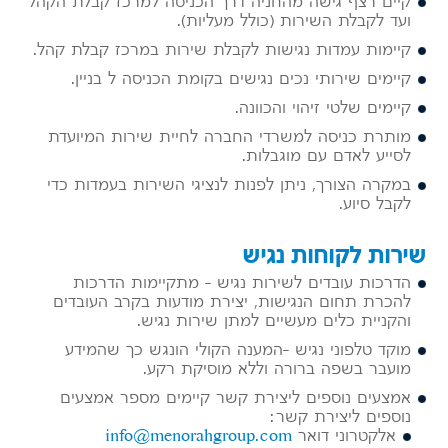
קיים רצף גישה מהחניה דרך הכניסה למרכז קבלת הקהל
ועד לקבלת השירות (כולל מעליות).
קיימות עמדות נגישות לקבלת שירות במרכז קבלת קהל.
קיימים שירותי נכים נגישים בקומת הכניסה ל בניין.
קיימים שלטי זיהוי והכוונה.
מותרת כניסה למשרדי החברה לחיית שירות המיועדת
לסייע לאדם עם מוגבלות.
במקרה הצורך, ניתן לפנות לנציגי השירות בעמדות כדי
לקבל סיוע.
שירות לקוחות נגיש
הדרכות עובדים לשירות נגיש – מתקיימות הדרכות
להכרת תחום הנגישות, יצירת מודעות בקרב העובדים
והקניית כלים מעשיים למתן שירות נגיש.
מוקד טלפוני נגיש –המענה הקולי הונגש כך שהמידע
מועבר בשפה ברורה וללא מוסיקת רקע.
אמצעים נוספים ליצירת קשר קיימים מספר אמצעים
נוספים ליצירת קשר:
אלקטרוני דואר
info@menorahgroup.com