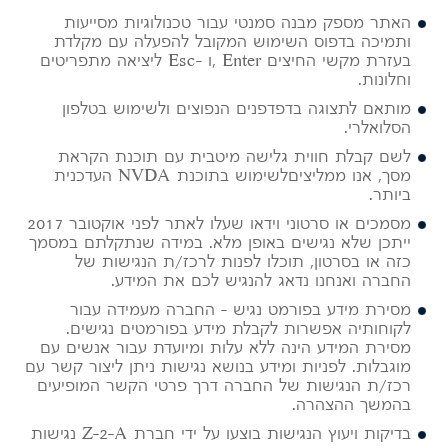
האתר מספק מבנה סמנטי עבור טכנולוגיות מסייעות
ותמיכה בדפוס השימוש המקובל להפעלה עם מקלדת
בעזרת מקשי החיצים Enter ,ו -Esc ליציאה מתפריטים
וחלונות.
מותאם לתצוגה בדפדפנים הנפוצים ולשימוש בטלפון
הסלואלרי.
לשם קבלת חווית גלישה מיטבית עם תוכנת הקראת
מסך, אנו ממליציםלשימוש בתוכנת NVDA העדכנית
ביותר.
מסמכים או סרטוני וידאו שעלו לאתר לפני אוקטובר 2017
ייתכן שלא נגישים באופן מלא. במידה שנתקלתם במסמך
כזה או בסרטון, תוכלו לפנות לרכז/ת הנגישות של
החברה ואנחנו נדאג להנגיש לכם את המידע.
מסירת מידע בפורמט נגיש – החברה מעמידה עבור
לקוחותיה אפשרות לקבלת מידע בפורמטים נגישים.
מסירת המידע הינה ללא עלות ומיועדת עבור אנשים עם
מוגבלות. לפניות ומידע בנושא נגישות ניתן ליצור קשר עם
רכז/ת הנגישות של החברה דרך פרטי הקשר המופיעים
בהמשך ההצהרה.
בדיקות ויעוץ הנגישות בוצעו על ידי חברת Z-2-A נגישות