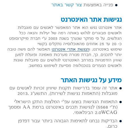
פנייה באמצעות
צור קשר באתר
נגישות אתר האינטרנט
אתר אינטרנט נגיש הוא אתר המאפשר לאנשים עם מוגבלות
ולאנשים מבוגרים לגלוש באותה רמה של יעילות והנאה ככל
הגולשים. על פי מחקר שנערך בשנת 2003 ע"י חברת מייקרוסופט
כ- 20 עד 25 אחוזים מהאוכלוסייה נתקלים בקשיי
שימוש באינטרנט, ו
הנגשת אתרי אינטרנט
תאפשר להם גישה טובה
יותר לתכנים. כך, חברת מנורה מערכות מאמינה ופועלת למען
שוויון הזדמנויות במרחב האינטרנטי לגולשים עם מיגבלות שונות
ולאנשים הנעזרים בטכנולוגיה מסייעת לשימוש במחשב.
מידע על נגישות האתר
אתר זה עומד בדרישות תקנות שיוויון זכויות לאנשים עם
מוגבלות (התאמות נגישות לשירות), התשע"ג .2013
התאמות הנגישות בוצעו עפ"י המלצות התקן הישראלי
(ת"י 5568) לנגישות תכנים באינטרנט ברמת AA ומסמך
2.0WCAG הבינלאומי.
הבדיקות נבחנו לתאימות הגבוהה ביותר עבור דפדפן
כרום.