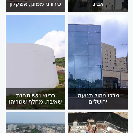
אביב
כירורגי ממוגן, אשקלון
מרכז ניהול תנועה,
כביש 531 תחנת
ירושלים
שאיבה, מחלף שמריהו