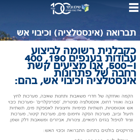
דלג
לתו
המר
תברואה (אינסטלציה) וכיבוי אש
כקבלנית רשומה לביצוע
עבודות בענפים 190, 400
ו-500, אנו מציעים קשת
רחבה של פתרונות
אינסטלציה וכיבוי אש, בהם:
הקמה ואחזקה של חדרי משאבות ותחנות שאיבה, מערכות לחץ
גבוה ואוויר דחוס, אינסטלציה סניטרית, 'ספרינקלרים' -מערכות כיבוי
אש אוטומטיות, תשתיות פנימיות וחיצוניות לאספקת מים, תשתיות
תיעול וביוב, מערכות הסקה וחימום מים, מערכות קיטור, מערכות
וציוד לטיפול בגזים רפואיים, צינורות, אביזרים ומשאבות דלק ושמן.
פרויקטים בולטים בתחום התברואה וכיבוי האש: