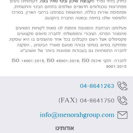
כחלק בלתי נפרד מ
קבוצת שיכון ובינוי סולל בונה
, לקוחותינו נהנים
מפתרונות טכנולוגיים חדשניים ושלמים בתחום הבינוי והתשתית,
ומתפיסת שירות כוללת, המיושמת בסניפינו ברחבי הארץ, במרכז
הלוגיסטי שלנו בחיפה ובמטה החברה ביוקנעם.
פעילותנו הנרחבת והמגוונת מזמנת לנו מאות לקוחות המגיעים
מהמגזר הפרטי, הציבורי והממשלתי. לחברה סיווגים מקצועיים
מקסימלים אצל רשם הקבלנים בכל אחד מהענפים בו היא עוסקת.
ומחזיקה בסיווג בטחוני גבוהה מטעם משרד הביטחון , המקנה
לחברה התמחויות גם בעבודות מסווגות ביותר של משהב"ט.
לחברה: תקני איכות ISO 14001:2015, ISO 45001:2018, ISO
9001:2015
04-8641263
04-8641750 (FAX)
info@menorahgroup.com
אודותינו